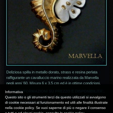
Deliziosa spilla in metallo dorato, strass e resina perlata
raffigurante un cavalluccio marino realizzata da Marvella
negli anni '60. Misura 6 x 3,5 cm ed è in ottime condizioni.
* PER INFORMAZIONI SU PREZZO E DISPONIBILITA',
Informativa
SCRIVERE INDICANDO IL NUMERO SUL TITOLO
Questo sito o gli strumenti terzi da questo utilizzati si avvalgono
A
campania30@alice.it
*
di cookie necessari al funzionamento ed utili alle finalità illustrate
nella cookie policy. Se vuoi saperne di più o negare il consenso