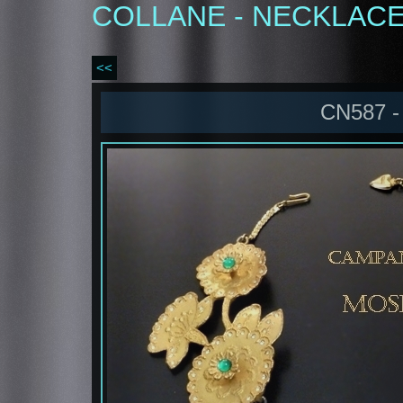
COLLANE - NECKLAC
<<
CN587 