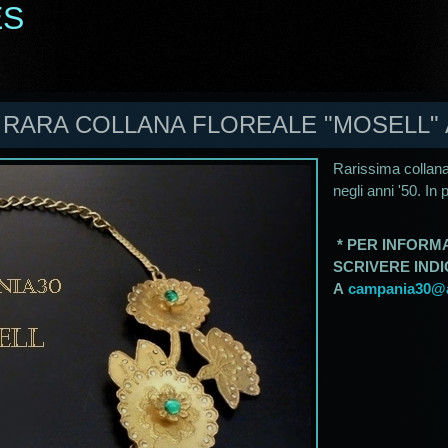
ES
- RARA COLLANA FLOREALE "MOSELL" A
Rarissima collana
negli anni '50. In 
* PER INFORMA
SCRIVERE IND
A
campania30@al