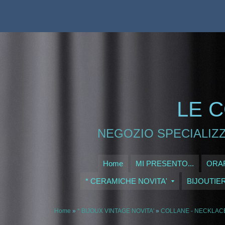
LE C
NEGOZIO SPECIALIZZ
Home
MI PRESENTO...
ORAR
* CERAMICHE NOVITA'
BIJOUTIE
Home
»
* BIJOUX VINTAGE NOVITA'
»
COLLANE - NECKLAC