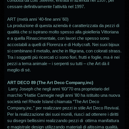
condotta da Lois Steever, entrata in azienda nel 1957, per
cessare definitivamente l'attività nel 1997.
ART (metà anni '40-fine anni '60)
La produzione di questa azienda è caratterizzata da pezzi di
qualità che si ispirano molto spesso alla gioielleria Vittoriana
e a quella Rinascimentale, con lavori che spesso sono
accostabili a quelli di Florenza e di Hollycraft. Nei suoi bijoux
si combinano il metallo, anche in filigrana, con colorati strass.
Tra i soggetti più ricercati ci sono fiori, frutti e foglie, ma è nei
pezzi a tema animale – i serpenti su tutti – che Art dà il
meglio di sé.
ART DECO 89 (The Art Deco Company,inc)
Larry Joseph che negli anni ‘60/’70 era proprietario del
marchio “Hattie Carnegie negli anni '80 ha istituito una nuova
società nel Rhode Island chiamata “The Art Deco
Company,inc.” per realizzare pezzi in stile Art Deco Revival.
Per la realizzazione dei suoi monili, riuscì ad ottenere i diritti
su disegni bellissimi realizzando pezzi di ottima manifattura
e magistrale design utilizzando materiali di altissima qualità.