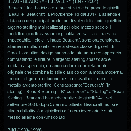
BEAU - BEAUCRAFT JEWELRY (1947 - 2004)
Beaucraft Inc. ha iniziato le sue attività e ha prodotto gioielli
"Beau" e "Beaucraft" a Providence, RI dal 1947. L'azienda è
stata uno dei principali produttori di splendidi e unici gioielli in
argento sterling mai realizzati per oltre mezzo secolo. I
modelli di gioielli avevano originalità, versatilità e maestria
impeccabile. I gioielli vintage Beaucraft sono ora considerati
altamente collezionabili e nella stessa classe di gioielli di
Coro. I loro ultimi design hanno adottato un nuovo approccio
contrastando le finiture in argento sterling spazzolato e
lucidato a specchio, creando un look completamente
originale che combina lo stile classico con la moda moderna.
I modelli di gioielli includono pesci e cavallucci marini in
metallo argento sterling. Contrassegno: "Beaucraft" (in
sterling), "Beau B Sterling", "B" con "Ster" o "Sterling" e "Beau
Sterling". Beaucraft ha anche realizzato gioielli 14k. Nel
settembre 2004, dopo 57 anni di attività, Beaucraft Inc. si è
ritirata dall'attività di gioielleria e l'intero inventario è stato
messo all'asta con Amsco Ltd.
BIKI (1933- 1999)