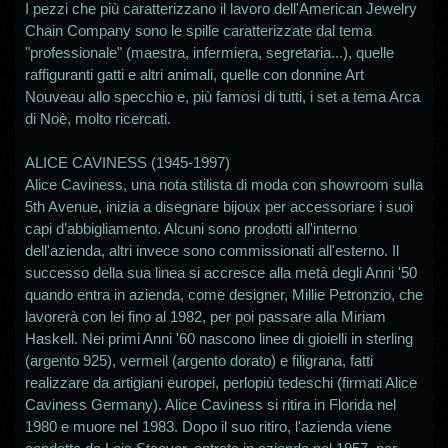
I pezzi che più caratterizzano il lavoro dell'American Jewelry
Chain Company sono le spille caratterizzate dal tema
"professionale" (maestra, infermiera, segretaria...), quelle
raffiguranti gatti e altri animali, quelle con donnine Art
Nouveau allo specchio e, più famosi di tutti, i set a tema Arca
di Noè, molto ricercati.
ALICE CAVINESS (1945-1997)
Alice Caviness, una nota stilista di moda con showroom sulla
5th Avenue, inizia a disegnare bijoux per accessoriare i suoi
capi d’abbigliamento. Alcuni sono prodotti all'interno
dell'azienda, altri invece sono commissionati all'esterno. Il
successo della sua linea si accresce alla metà degli Anni '50
quando entra in azienda, come designer, Millie Petronzio, che
lavorerà con lei fino al 1982, per poi passare alla Miriam
Haskell. Nei primi Anni '60 nascono linee di gioielli in sterling
(argento 925), vermeil (argento dorato) e filigrana, fatti
realizzare da artigiani europei, perlopiù tedeschi (firmati Alice
Caviness Germany). Alice Caviness si ritira in Florida nel
1980 e muore nel 1983. Dopo il suo ritiro, l'azienda viene