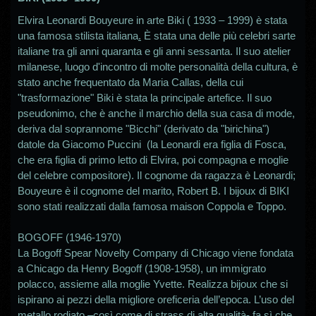
Elvira Leonardi Bouyeure
in arte
Biki
(
1933
–
1999
) è stata
una
famosa stilista italiana
.
È stata una delle più celebri sarte
italiane tra gli anni quaranta e gli anni sessanta. Il suo atelier
milanese, luogo d'incontro di molte personalità della cultura, è
stato anche frequentato da
Maria Callas
, della cui
"trasformazione" Biki è stata la principale artefice. Il suo
pseudonimo, che è anche il marchio della sua casa di mode,
deriva dal soprannome "Bicchi" (derivato da "birichina")
datole da
Giacomo Puccini
(la Leonardi era figlia di Fosca,
che era figlia di primo letto di Elvira, poi compagna e moglie
del celebre compositore). Il cognome da ragazza è Leonardi;
Bouyeure è il cognome del marito, Robert B. I bijoux di BIKI
sono stati realizzati dalla famosa maison Coppola e Toppo.
BOGOFF (1946-1970)
La Bogoff Spear Novelty Company di Chicago viene fondata
a Chicago da Henry Bogoff (1908-1958), un immigrato
polacco, assieme alla moglie Yvette. Realizza bijoux che si
ispirano ai pezzi della migliore oreficeria dell’epoca. L’uso del
metallo rodiato –così come di strass di alta qualità- fa sì che