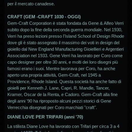
per il mercato canadese.
CRAFT (GEM -CRAFT 1030 - OGGI)
Gem-Craft Corporation è stata fondata da Gene & Alfeo Verri
subito dopo la fine della seconda guerra mondiale. Nel 1930,
Verri ha preso lezioni presso l'Island School of Design Rhode
dove gli è stato assegnato il massimo dei voti in design del
gioiello dal New England Manufacturing Gioiellieri e Argentieri
Association nel 1933. Gene Verri ha lavorato per Coro come
capo designer per oltre 30 anni, e molti dei loro disegni più
famosi erano i suoi. Mentre lavorava per Coro, ha anche
aperto una propria attività, Gem-Craft, nel 1945 a
Providence, Rhode Island. Questa società ha anche fatto di
gioielli per Kenneth J. Lane, Capri, R. Mandle, Tancer,
Kramer, Oscar de la Renta, e Cadoro. Gem-Craft alla fine
degli anni '90 ha riproposto alcuni pezzi storici di Gene
Verrecchia disegnati per Coro marchiati "craft".
DIANE LOVE PER TRIFARI (anni '70)
La stilista Diane Love ha lavorato con Trifari per circa 3 a 4