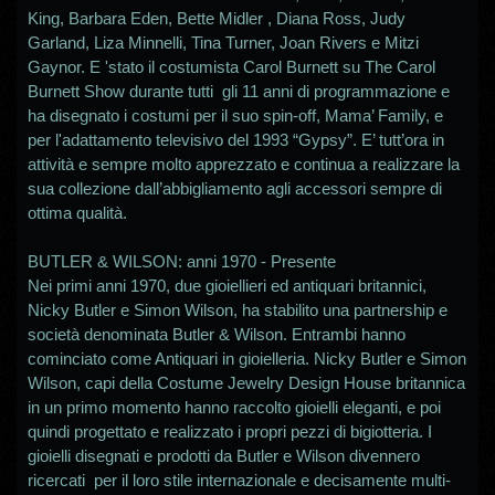
King, Barbara Eden, Bette Midler , Diana Ross, Judy
Garland, Liza Minnelli, Tina Turner, Joan Rivers e Mitzi
Gaynor. E 'stato il costumista Carol Burnett su The Carol
Burnett Show durante tutti gli 11 anni di programmazione e
ha disegnato i costumi per il suo spin-off, Mama’ Family, e
per l'adattamento televisivo del 1993 “Gypsy”. E’ tutt’ora in
attività e sempre molto apprezzato e continua a realizzare la
sua collezione dall’abbigliamento agli accessori sempre di
ottima qualità.
BUTLER & WILSON: anni 1970 - Presente
Nei primi anni 1970, due gioiellieri ed antiquari britannici,
Nicky Butler e Simon Wilson, ha stabilito una partnership e
società denominata Butler & Wilson. Entrambi hanno
cominciato come Antiquari in gioielleria. Nicky Butler e Simon
Wilson, capi della Costume Jewelry Design House britannica
in un primo momento hanno raccolto gioielli eleganti, e poi
quindi progettato e realizzato i propri pezzi di bigiotteria. I
gioielli disegnati e prodotti da Butler e Wilson divennero
ricercati per il loro stile internazionale e decisamente multi-