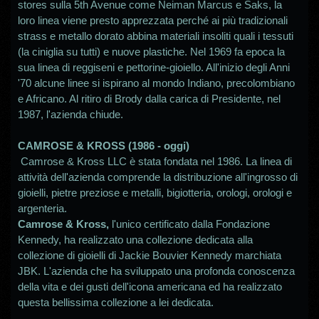
stores sulla 5th Avenue come Neiman Marcus e Saks, la
loro linea viene presto apprezzata perché ai più tradizionali
strass e metallo dorato abbina materiali insoliti quali i tessuti
(la ciniglia su tutti) e nuove plastiche. Nel 1969 fa epoca la
sua linea di reggiseni e pettorine-gioiello. All'inizio degli Anni
'70 alcune linee si ispirano al mondo Indiano, precolombiano
e Africano. Al ritiro di Brody dalla carica di Presidente, nel
1987, l'azienda chiude.
CAMROSE & KROSS (1986 - oggi)
Camrose & Kross LLC è stata fondata nel 1986. La linea di
attività dell'azienda comprende la distribuzione all'ingrosso di
gioielli, pietre preziose e metalli, bigiotteria, orologi, orologi e
argenteria.
Camrose & Kross,
l'unico certificato dalla Fondazione
Kennedy, ha realizzato una collezione dedicata alla
collezione di gioielli di Jackie Bouvier Kennedy marchiata
JBK. L'azienda che ha sviluppato una profonda conoscenza
della vita e dei gusti dell'icona americana ed ha realizzato
questa bellissima collezione a lei dedicata.