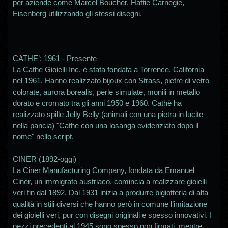
per aziende come Marcel Boucher, Hattie Carnegie,
Eisenberg utilizzando gli stessi disegni.
CATHE’
: 1961 - Presente
La Cathe Gioielli Inc. è stata fondata a Torrence, California
nel 1961. Hanno realizzato bijoux con Strass, pietre di vetro
colorate, aurora borealis, perle simulate, monili in metallo
dorato e cromato tra gli anni 1950 e 1960. Cathè ha
realizzato spille Jelly Belly (animali con una pietra in lucite
nella pancia) "Cathe con una losanga evidenziato dopo il
nome" nello script
.
CINER (1892-oggi)
La Ciner Manufacturing Company, fondata da Emanuel
Ciner, un immigrato austriaco, comincia a realizzare gioielli
veri fin dal 1892. Dal 1931 inizia a produrre bigiotteria di alta
qualità in stili diversi che hanno però in comune l’imitazione
dei gioielli veri, pur con disegni originali e spesso innovativi. I
pezzi precedenti al 1945 sono spesso non firmati, mentre