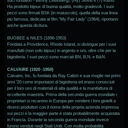
soci fondatori - Benny (Steinberg), (Hy) Slovitt e (?) Kaslo.
Ha prodotto bijoux di buona qualità, molto gradevoli. I suoi
pezzi sono firmati BSK (in maiuscolo), quella della sua linea
più famosa, dedicata al film "My Fair Lady" (1964), riportano
anche questa dicitura.
BUGBEE & NILES (1896-1953)
Fondata a Providence, Rhode Island, si distingue per i suoi
manufatti (non solo bijoux) in argento e oro, oltre che per la
bigiotteria. I suoi pezzi sono marcati BN, B.N. e B&N.
CALVAIRE (1920 -1950)
Calvaire, Inc. fu fondata da Ray Calish e sua moglie nei primi
anni ’20 come importatori di bigiotteria ed erano conosciuti
per il loro uso di materiali di alta qualità e la manifattura di
eccellente maestria. Prima della seconda guerra mondiale i
proprietari si recarono in Europa per vendere i loro gioielli a
diversi produttori con il nome della propria azienda impressa
sui pezzi e la maggior parte è stata probabilmente acquistata
in Francia. Durante la seconda guerra mondiale invece
furono venduti negli Stati Uniti. Con molta probabilità