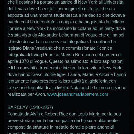
che il destino ha portato un'attrice di New York all'Università
del Texas dove ha visto il primo gioiello di José, che era
esposta ad una mostra studentesca e ha deciso che doveva
averlo così ha incontrato la coppia e ha acquistato la collana.
Tornata a New York ha indossato la collana ad un party dove
è stata vista da Alexander Leiberman di Vogue che gli ha poi
chiesto di usarla in un servizio fotografico. La collana ha
ispirato Diana Vreeland che a commissionato l'iconica
fotografia di Irving Penn su Marisa Berenson nel numero di
aprile 1970 di Vogue. Questo ha stimolato le loro aspirazioni
e li ha convinti a trasferirsi e iniziare la loro vita a New York,
dove hanno cresciuto tre figlie, Larisa, Mariel e Alicia e hanno
lentamente fatto crescere la loro attività di gioielleria con
creazioni di qualità di alto livello. Nota anche la loro collezione
realizzata per Avon.
www.joseandmariabarrera.com
BARCLAY (1946-1957)
Fondata da Alvin e Robert Rice con Louis Mark, per la sua
breve storia e per la buona qualità dei bijoux -solitamente
composti da strutture in metallo dorati e pietre anche di
grandi dimensioni- è una firma che, seppur apprezzata nel