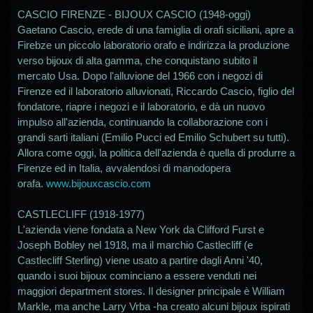
CASC
IO FIRENZE - BIJOUX CASCIO (1948-oggi)
Gaetano Cascio, erede di una famiglia di orafi siciliani, apre a
Firebze un piccolo laboratorio orafo e indirizza la produzione
verso bijoux di alta gamma, che conquistano subito il
mercato Usa. Dopo l'alluvione del 1966 con i negozi di
Firenze ed il laboratorio alluvionati, Riccardo Cascio, figlio del
fondatore, riapre i negozi e il laboratorio, e dà un nuovo
impulso all'azienda, continuando la collaborazione con i
grandi sarti italiani (Emilio Pucci ed Emilio Schubert su tutti).
Allora come oggi, la politica dell'azienda è quella di produrre a
Firenze ed in Italia, avvalendosi di manodopera
orafa.
www.bijouxcascio.com
CASTLECLIFF (1918-1977)
L'azienda viene fondata a New York da Clifford Furst e
Joseph Bobley nel 1918, ma il marchio Castlecliff (e
Castlecliff Sterling) viene usato a partire dagli Anni '40,
quando i suoi bijoux cominciano a essere venduti nei
maggiori department stores. Il designer principale è William
Markle, ma anche Larry Vrba -ha creato alcuni bijoux ispirati