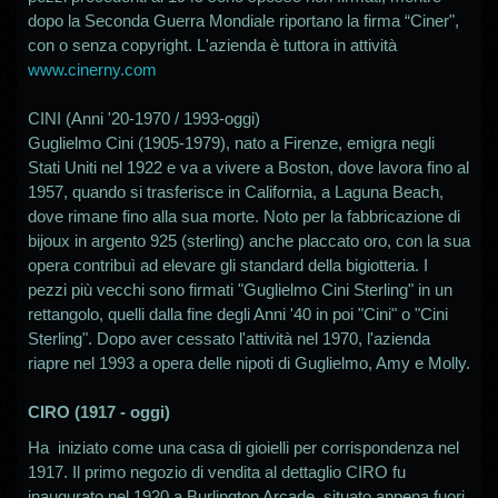
dopo la Seconda Guerra Mondiale riportano la firma “Ciner",
con o senza copyright. L'azienda è tuttora in attività
www.cinerny.com
CINI (Anni '20-1970 / 1993-oggi)
Guglielmo Cini (1905-1979), nato a Firenze, emigra negli
Stati Uniti nel 1922 e va a vivere a Boston, dove lavora fino al
1957, quando si trasferisce in California, a Laguna Beach,
dove rimane fino alla sua morte. Noto per la fabbricazione di
bijoux in argento 925 (sterling) anche placcato oro, con la sua
opera contribuì ad elevare gli standard della bigiotteria. I
pezzi più vecchi sono firmati "Guglielmo Cini Sterling" in un
rettangolo, quelli dalla fine degli Anni '40 in poi "Cini" o "Cini
Sterling". Dopo aver cessato l'attività nel 1970, l'azienda
riapre nel 1993 a opera delle nipoti di Guglielmo, Amy e Molly.
CIRO (1917 - oggi)
Ha iniziato come una casa di gioielli per corrispondenza nel
1917. Il primo negozio di vendita al dettaglio CIRO fu
inaugurato nel 1920 a Burlington Arcade, situato appena fuori