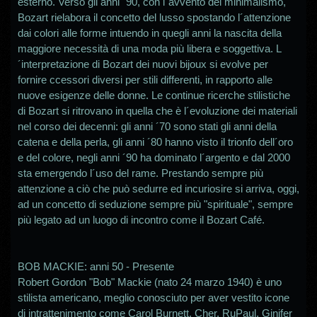
esterno. Verso gli anni ´90, con l´avvento del minimalismo,
Bozart rielabora il concetto del lusso spostando l´attenzione
dai colori alle forme intuendo in quegli anni la nascita della
maggiore necessità di una moda più libera e soggettiva. L
´interpretazione di Bozart dei nuovi bijoux si evolve per
fornire ccessori diversi per stili differenti, in rapporto alle
nuove esigenze delle donne. Le continue ricerche stilistiche
di Bozart si ritrovano in quella che è l´evoluzione dei materiali
nel corso dei decenni: gli anni ´70 sono stati gli anni della
catena e della perla, gli anni ´80 hanno visto il trionfo dell´oro
e del colore, negli anni ´90 ha dominato l´argento e dal 2000
sta emergendo l´uso del rame. Prestando sempre più
attenzione a ciò che può sedurre ed incuriosire si arriva, oggi,
ad un concetto di seduzione sempre più "spirituale", sempre
più legato ad un luogo di incontro come il Bozart Café.
BOB MACKIE: anni 50 - Presente
Robert
Gordon "Bob" Mackie (nato 24 marzo 1940) è uno
stilista americano, meglio conosciuto per aver vestito icone
di intrattenimento come Carol Burnett, Cher, RuPaul, Ginifer