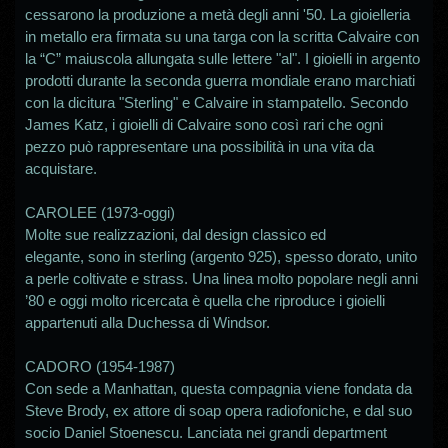
cessarono la produzione a metà degli anni '50. La gioielleria
in metallo era firmata su una targa con la scritta Calvaire con
la “C” maiuscola allungata sulle lettere "al". I gioielli in argento
prodotti durante la seconda guerra mondiale erano marchiati
con la dicitura "Sterling" e Calvaire in stampatello. Secondo
James Katz, i gioielli di Calvaire sono così rari che ogni
pezzo può rappresentare una possibilità in una vita da
acquistare.
CAROLEE (1973-oggi)
Molte sue realizzazioni, dal design classico ed
elegante, sono in sterling (argento 925), spesso dorato, unito
a perle coltivate e strass. Una linea molto popolare negli anni
’80 e oggi molto ricercata è quella che riproduce i gioielli
appartenuti alla Duchessa di Windsor.
CADORO (1954-1987)
Con sede a Manhattan, questa compagnia viene fondata da
Steve Brody, ex attore di soap opera radiofoniche, e dal suo
socio Daniel Stoenescu. Lanciata nei grandi department