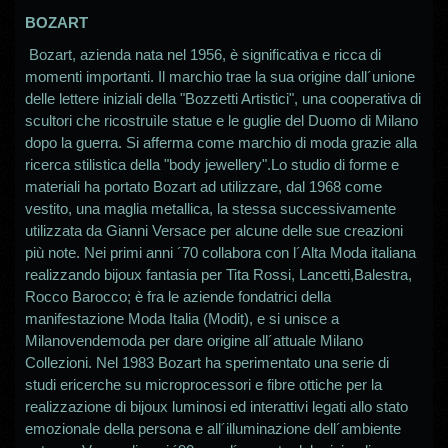
BOZART
Bozart, azienda nata nel 1956, è significativa e ricca di
momenti importanti. Il marchio trae la sua origine dall´unione
delle lettere iniziali della "Bozzetti Artistici", una cooperativa di
scultori che ricostruìle statue e le guglie del Duomo di Milano
dopo la guerra. Si afferma come marchio di moda grazie alla
ricerca stilistica della "body jewellery".Lo studio di forme e
materiali ha portato Bozart ad utilizzare, dal 1968 come
vestito, una maglia metallica, la stessa successivamente
utilizzata da Gianni Versace per alcune delle sue creazioni
più note. Nei primi anni ´70 collabora con l´Alta Moda italiana
realizzando bijoux fantasia per Tita Rossi, Lancetti,Balestra,
Rocco Barocco; è fra le aziende fondatrici della
manifestazione Moda Italia (Modit), e si unisce a
Milanovendemoda per dare origine all´attuale Milano
Collezioni. Nel 1983 Bozart ha sperimentato una serie di
studi ericerche su microprocessori e fibre ottiche per la
realizzazione di bijoux luminosi ed interattivi legati allo stato
emozionale della persona e all´illuminazione dell´ambiente