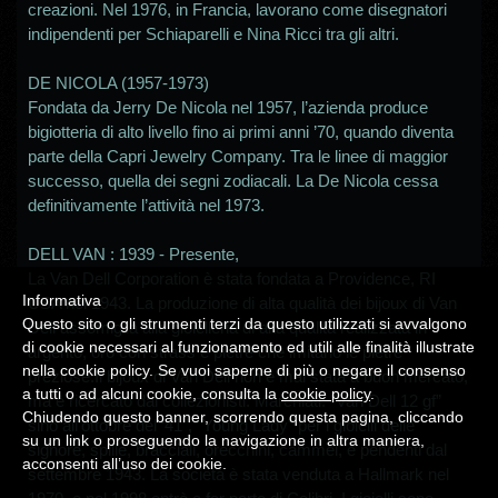
creazioni. Nel 1976, in Francia, lavorano come disegnatori
indipendenti per Schiaparelli e Nina Ricci tra gli altri.
DE NICOLA (1957-1973)
Fondata da Jerry De Nicola nel 1957, l’azienda produce
bigiotteria di alto livello fino ai primi anni ’70, quando diventa
parte della Capri Jewelry Company. Tra le linee di maggior
successo, quella dei segni zodiacali. La De Nicola cessa
definitivamente l’attività nel 1973.
DELL VAN : 1939 - Presente
,
La Van Dell Corporation è stata fondata a Providence, RI
Informativa
USA nel 1943. La produzione di alta qualità dei bijoux di Van
Questo sito o gli strumenti terzi da questo utilizzati si avvalgono
Dell assomiglia alla gioielleria di alta qualità realizzata in
di cookie necessari al funzionamento ed utili alle finalità illustrate
argento, oro con strass e pietre che imitano le pietre
nella cookie policy. Se vuoi saperne di più o negare il consenso
preziose.Il bijoux di Van Dell non è mai stata a buon mercato,
a tutti o ad alcuni cookie, consulta la
cookie policy
.
ma è ricercato dai collezionisti. Marchiati: "Van Dell 12 gf”
Chiudendo questo banner, scorrendo questa pagina, cliccando
sino all’ottobre del ‘41", "Young Lady" per i gioielli delle
su un link o proseguendo la navigazione in altra maniera,
signore, spille, bracciali, orecchini, cammei, e pendenti dal
acconsenti all’uso dei cookie.
settembre 1943. La società è stata venduta a Hallmark nel