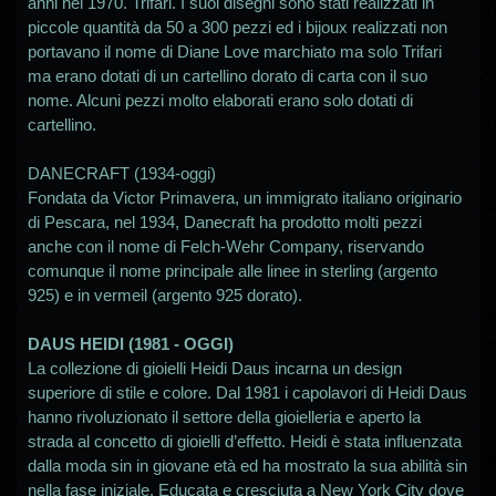
anni nel 1970. Trifari. I suoi disegni sono stati realizzati in
piccole quantità da 50 a 300 pezzi ed i bijoux realizzati non
portavano il nome di Diane Love marchiato ma solo Trifari
ma erano dotati di un cartellino dorato di carta con il suo
nome. Alcuni pezzi molto elaborati erano solo dotati di
cartellino.
DANECRAFT (1934-oggi)
Fondata da Victor Primavera, un immigrato italiano originario
di Pescara, nel 1934, Danecraft ha prodotto molti pezzi
anche con il nome di Felch-Wehr Company, riservando
comunque il nome principale alle linee in sterling (argento
925) e in vermeil (argento 925 dorato).
DAUS HEIDI (1981 - OGGI)
La collezione di gioielli Heidi Daus incarna un design
superiore di stile e colore. Dal 1981 i capolavori di Heidi Daus
hanno rivoluzionato il settore della gioielleria e aperto la
strada al concetto di gioielli d’effetto. Heidi è stata influenzata
dalla moda sin in giovane età ed ha mostrato la sua abilità sin
nella fase iniziale. Educata e cresciuta a New York City dove