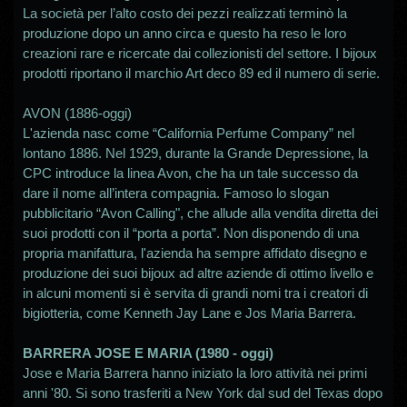
La società per l’alto costo dei pezzi realizzati terminò la
produzione dopo un anno circa e questo ha reso le loro
creazioni rare e ricercate dai collezionisti del settore. I bijoux
prodotti riportano il marchio Art deco 89 ed il numero di serie.
AVON (1886-oggi)
L'azienda nasc come “California Perfume Company” nel
lontano 1886. Nel 1929, durante la Grande Depressione, la
CPC introduce la linea Avon, che ha un tale successo da
dare il nome all’intera compagnia. Famoso lo slogan
pubblicitario “Avon Calling", che allude alla vendita diretta dei
suoi prodotti con il “porta a porta”. Non disponendo di una
propria manifattura, l'azienda ha sempre affidato disegno e
produzione dei suoi bijoux ad altre aziende di ottimo livello e
in alcuni momenti si è servita di grandi nomi tra i creatori di
bigiotteria, come Kenneth Jay Lane e Jos Maria Barrera.
BARRERA JOSE E MARIA (1980 - oggi)
Jose e Maria Barrera hanno iniziato la loro attività nei primi
anni '80. Si sono trasferiti a New York dal sud del Texas dopo