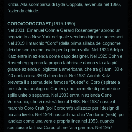
Krizia. Alla scomparsa di Lyda Coppola, avvenuta nel 1986,
l’azienda chiude.
CORO/COROCRAFT
,
(1919-1990)
Nel 1901, Emanuel Cohn e Gerard Rosenberger aprono un
negozietto a New York nel quale vendono bijoux e accessori.
Nel 1919 il marchio “Coro” (dalla prima sillaba del cognome
dei due soci) viene usato per la prima volta. Nel 1924 Adolph
Katz entra in azienda come capo designer. Nel 1929 Cohn e
Rosenberg aprono la propria fabbrica e danno vita alla più
grande azienda di bigiotteria americana, che tra gli anni ’30 e
’40 conta circa 3500 dipendenti. Nel 1931 Adolph Katz
brevetta il sistema delle famose “Duette” di Coro (ispirate a
un sistema analogo di Cartier), che permette di portare due
spille unite o separate. Nel 1933 entra in azienda Gene
Verrecchio, che vi resterà fino al 1963. Nel 1937 nasce il
marchio Coro Craft (poi Corocraft) utilizzato per i design di
più alto livello. Nel 1944 nasce il marchio Vendome (vedi), poi
lanciato come una vera e propria linea nel 1953, quando
sostituisce la linea Corocraft nell’alta gamma. Nel 1957