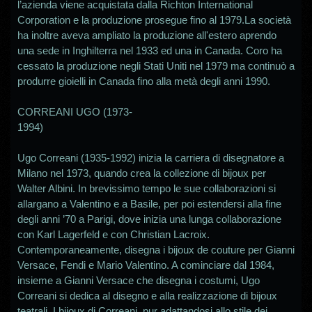
l’azienda viene acquistata dalla Richton International
Corporation e la produzione prosegue fino al 1979.La società
ha inoltre aveva ampliato la produzione all'estero aprendo
una sede in Inghilterra nel 1933 ed una in Canada. Coro ha
cessato la produzione negli Stati Uniti nel 1979 ma continuò a
produrre gioielli in Canada fino alla metà degli anni 1990.
CORREANI UGO (1973-
1994)
Ugo Correani (1935-1992) inizia la carriera di disegnatore a
Milano nel 1973, quando crea la collezione di bijoux per
Walter Albini. In brevissimo tempo le sue collaborazioni si
allargano a Valentino e a Basile, per poi estendersi alla fine
degli anni ’70 a Parigi, dove inizia una lunga collaborazione
con Karl Lagerfeld e con Christian Lacroix.
Contemporaneamente, disegna i bijoux de couture per Gianni
Versace, Fendi e Mario Valentino. A cominciare dal 1984,
insieme a Gianni Versace che disegna i costumi, Ugo
Correani si dedica al disegno e alla realizzazione di bijoux
teatrali. I bijoux di Correani, pur adattandosi allo stile dei