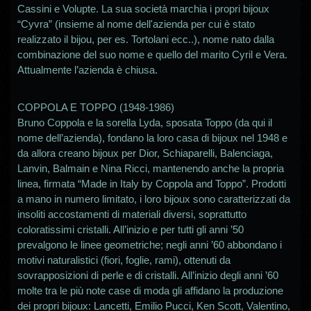
Cassini e Volupte. La sua società marchia i propri bijoux
“Cyvra” (insieme al nome dell'azienda per cui è stato
realizzato il bijou, per es. Tortolani ecc..), nome nato dalla
combinazione del suo nome e quello del marito Cyril e Vera.
Attualmente l’azienda è chiusa.
COPPOLA E TOPPO (1948-1986)
Bruno Coppola e la sorella Lyda, sposata Toppo (da qui il
nome dell’azienda), fondano la loro casa di bijoux nel 1948 e
da allora creano bijoux per Dior, Schiaparelli, Balenciaga,
Lanvin, Balmain e Nina Ricci, mantenendo anche la propria
linea, firmata “Made in Italy by Coppola and Toppo”. Prodotti
a mano in numero limitato, i loro bijoux sono caratterizzati da
insoliti accostamenti di materiali diversi, soprattutto
coloratissimi cristalli. All’inizio e per tutti gli anni ’50
prevalgono le linee geometriche; negli anni ’60 abbondano i
motivi naturalistici (fiori, foglie, rami), ottenuti da
sovrapposizioni di perle e di cristalli. All’inizio degli anni ’60
molte tra le più note case di moda gli affidano la produzione
dei propri bijoux: Lancetti, Emilio Pucci, Ken Scott, Valentino,