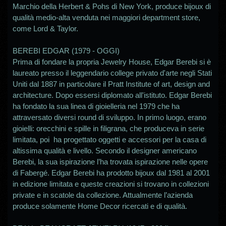
Marchio della Herbert & Pohs di New York, produce bijoux di
qualità medio-alta venduta nei maggiori department store,
come Lord & Taylor.
BEREBI EDGAR (1979 - OGGI)
Prima di fondare la propria Jewelry House, Edgar Berebi si è
laureato presso il leggendario college privato d'arte negli Stati
Uniti dal 1887 in particolare il Pratt Institute of art, design and
architecture. Dopo essersi diplomato all'istituto. Edgar Berebi
ha fondato la sua linea di gioielleria nel 1979 che ha
attraversato diversi round di sviluppo. In primo luogo, erano
gioielli: orecchini e spille in filigrana, che produceva in serie
limitata, poi ha progettato oggetti e accessori per la casa di
altissima qualità e livello. Secondo il designer americano
Berebi, la sua ispirazione l’ha trovata ispirazione nelle opere
di Fabergé. Edgar Berebi ha prodotto bijoux dal 1981 al 2001
in edizione limitata e queste creazioni si trovano in collezioni
private e in scatole da collezione. Attualmente l’azienda
produce solamente Home Decor ricercati e di qualità.