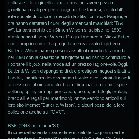
culturale. I loro gioielli erano famosi per avere pezzi di
gioielleria creati per personaggi ricchi e famosi, voluti dall’
elite sociale di Londra, ricercati da stilisti di moda Parigini, e
ora hanno catturato i cuori degli americani marchiati: "B &
W". La partnership con Simon Wilson si sciolse nel 1990
mantenendo il nome Wilson. Da quel momento, Nicky Butler,
con il proprio nome, ha progettato e realizzato bigiotteria.
Butler e Wilson hanno preso d'assalto il mondo della moda
nel 1980 con la creazione di bigiotteria ed hanno contribuito a
riportare il bijoux nella moda ad un prezzo ragionevole.Oggi,
Butler & Wilson dispongono di due prestigiosi negozi situati a
Londra, Inghilterra dove vendono favolose collezioni di gioielli,
accessori e abbigliamento, tra cui bracciali, orecchini, spille,
collane, spille, fermagli per capelli, borse, portafogli, orologi,
bracciali, e regali per matrimoni; Ionltre vendono articoli sul
loro sito internet "Butler & Wilson", e alcuni pezzi della loro
collezione anche su "QVC".
BSK (1948-primi anni '80)
Il nome dell'azienda nasce dalle iniziali dei cognomi dei tre