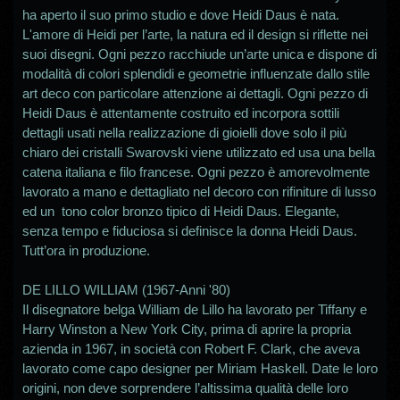
ha aperto il suo primo studio e dove Heidi Daus è nata.
L'amore di Heidi per l’arte, la natura ed il design si riflette nei
suoi disegni. Ogni pezzo racchiude un’arte unica e dispone di
modalità di colori splendidi e geometrie influenzate dallo stile
art deco con particolare attenzione ai dettagli. Ogni pezzo di
Heidi Daus è attentamente costruito ed incorpora sottili
dettagli usati nella realizzazione di gioielli dove solo il più
chiaro dei cristalli Swarovski viene utilizzato ed usa una bella
catena italiana e filo francese. Ogni pezzo è amorevolmente
lavorato a mano e dettagliato nel decoro con rifiniture di lusso
ed un tono color bronzo tipico di Heidi Daus. Elegante,
senza tempo e fiduciosa si definisce la donna Heidi Daus.
Tutt’ora in produzione.
DE LILLO WILLIAM (1967-Anni '80)
Il disegnatore belga William de Lillo ha lavorato per Tiffany e
Harry Winston a New York City, prima di aprire la propria
azienda in 1967, in società con Robert F. Clark, che aveva
lavorato come capo designer per Miriam Haskell. Date le loro
origini, non deve sorprendere l’altissima qualità delle loro