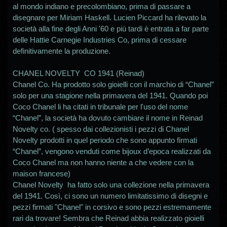
al mondo indiano e precolombiano, prima di passare a
disegnare per Miriam Haskell. Lucien Piccard ha rilevato la
società alla fine degli Anni '60 e più tardi è entrata a far parte
delle Hattie Carnegie Industries Co, prima di cessare
definitivamente la produzione.
CHANEL
NOVELTY CO 1941 (Reinad)
Chanel Co. Ha prodotto solo gioielli con il marchio di “Chanel”
solo per una stagione nella primavera del 1941. Quando poi
Coco Chanel li ha citati in tribunale per l'uso del nome
“Chanel”, la società ha dovuto cambiare il nome in Reinad
Novelty co. ( spesso dai collezionisti i pezzi di Chanel
Novelty prodotti in quel periodo che sono appunto firmati
“Chanel”, vengono venduti come bijoux d’epoca realizzati da
Coco Chanel ma non hanno niente a che vedere con la
maison francese)
Chanel Novelty ha fatto solo una collezione nella primavera
del 1941. Così, ci sono un numero limitatissimo di disegni e
pezzi firmati "Chanel" in corsivo e sono pezzi estremamente
rari da trovare! Sembra che Reinad abbia realizzato gioielli