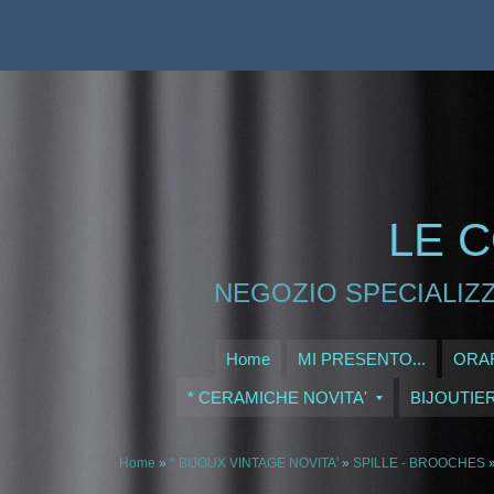
LE C
NEGOZIO SPECIALIZZ
Home
MI PRESENTO...
ORAR
* CERAMICHE NOVITA'
BIJOUTIE
Home
»
* BIJOUX VINTAGE NOVITA'
»
SPILLE - BROOCHES
»