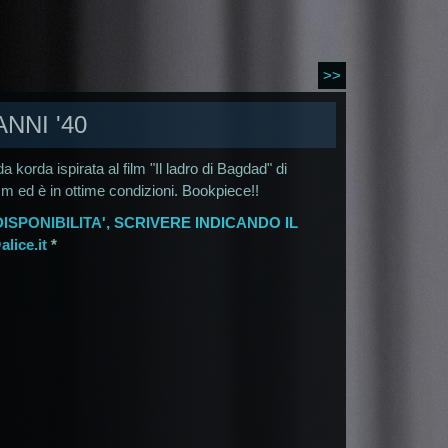
>>
NNI '40
a korda ispirata al film "Il ladro di Bagdad" di
m ed è in ottime condizioni. Bookpiece!!
ISPONIBILITA', SCRIVERE INDICANDO IL
lice.it
*