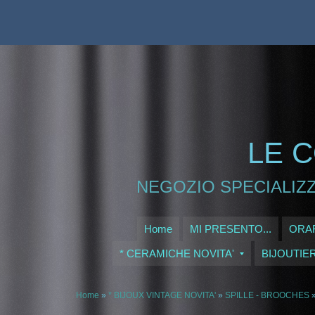
LE C
NEGOZIO SPECIALIZZ
Home
MI PRESENTO...
ORAR
* CERAMICHE NOVITA'
BIJOUTIE
Home
»
* BIJOUX VINTAGE NOVITA'
»
SPILLE - BROOCHES
»