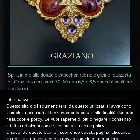
Spilla in metallo dorato e cabochon rubino e glicine realizzata
da Graziano negli anni '60. Misura 6,5 x 6,5 cm ed è in ottime
condizioni.
* PER INFORMAZIONI SU PREZZO E DISPONIBILITA',
Informativa
SCRIVERE INDICANDO IL NUMERO SUL TITOLO
Questo sito o gli strumenti terzi da questo utilizzati si avvalgono
A
campania30@alice.it
*
di cookie necessari al funzionamento ed utili alle finalità illustrate
nella cookie policy. Se vuoi saperne di più o negare il consenso
a tutti o ad alcuni cookie, consulta la
cookie policy
.
Chiudendo questo banner, scorrendo questa pagina, cliccando
09/08/2026
su un link o proseguendo la navigazione in altra maniera,