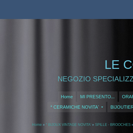
LE C
NEGOZIO SPECIALIZZ
Home
MI PRESENTO...
ORAR
* CERAMICHE NOVITA'
BIJOUTIE
Home
»
* BIJOUX VINTAGE NOVITA'
»
SPILLE - BROOCHES
»