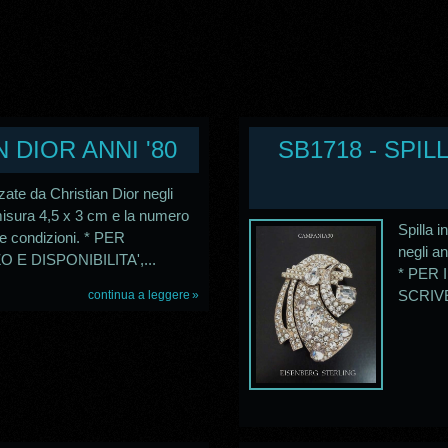
N DIOR ANNI '80
SB1718 - SPI
zzate da Christian Dior negli
misura 4,5 x 3 cm e la numero
Spilla i
me condizioni. * PER
negli an
E DISPONIBILITA',...
* PER 
SCRIVE
continua a leggere