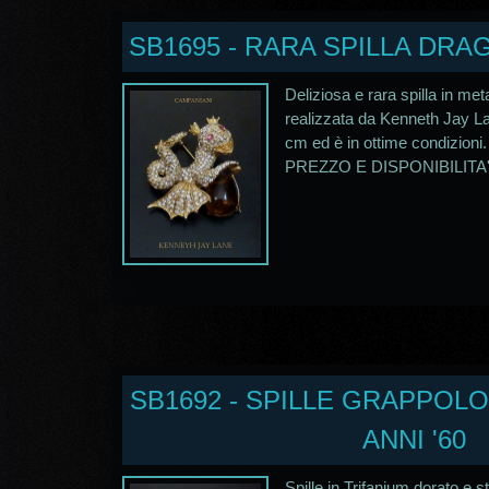
SB1695 - RARA SPILLA DRAGO
Deliziosa e rara spilla in met
realizzata da Kenneth Jay La
cm ed è in ottime condizi
PREZZO E DISPONIBILITA',
SB1692 - SPILLE GRAPPOLO 
ANNI '60
Spille in Trifanium dorato e st