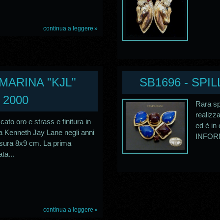
continua a leggere
 MARINA "KJL"
SB1696 - SPIL
 2000
Rara spi
realizz
ato oro e strass e finitura in
ed è in
a Kenneth Jay Lane negli anni
INFORM
isura 8x9 cm. La prima
ta...
continua a leggere