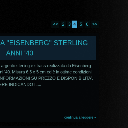
<<
2
3
4
5
6
>>
LLA "EISENBERG" STERLING
ANNI '40
n argento sterling e strass realizzata da Eisenberg
ni '40. Misura 6,5 x 5 cm ed è in ottime condizioni.
INFORMAZIONI SU PREZZO E DISPONIBILITA',
RE INDICANDO IL...
continua a leggere