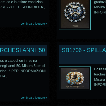
 cm ed è in ottime condizioni.
gradazi
PREZZO E DISPONIBILITA',
Misura 
INFORM
continua a leggere
URCHESI ANNI '50
SB1706 - SPILLA
rass e cabochon in resina
 negli anni '50. Misura 5 cm di
Belliss
ndizioni. * PER INFORMAZIONI
turches
A',...
Misura 
INFORM
continua a leggere