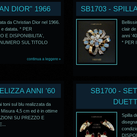
IAN DIOR" 1966
SB1703 - SPILL
zata da Christian Dior nel 1966.
Belliss
 e datata. * PER
clair de
 E DISPONIBILITA',
anni '4
 NUMERO SUL TITOLO
* PER 
continua a leggere
ELIZZA ANNI '60
SB1700 - SE
DUETT
i toni sul blu realizzata da
0. Misura 4,5 cm ed è in ottime
Spilla d
MAZIONI SU PREZZO E
disegna
...
condiz
DISPON