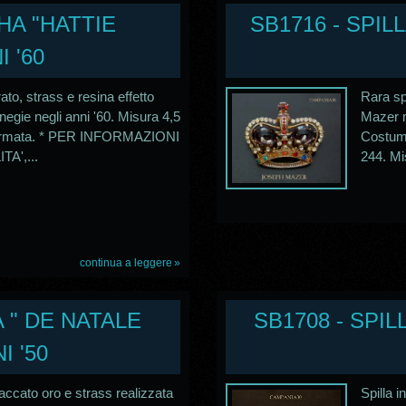
HA "HATTIE
SB1716 - SPI
 '60
rato, strass e resina effetto
Rara sp
negie negli anni '60. Misura 4,5
Mazer n
i firmata. * PER INFORMAZIONI
Costume
A',...
244. Mis
continua a leggere
 " DE NATALE
SB1708 - SPI
 '50
laccato oro e strass realizzata
Spilla i