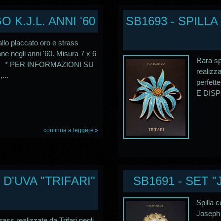
 K.J.L. ANNI '60
SB1693 - SPILL
allo placcato oro e strass
ne negli anni '60. Misura 7 x 6
Rara spi
oni. * PER INFORMAZIONI SU
realizza
...
perfet
E DISPO
continua a leggere
D'UVA "TRIFARI"
SB1691 - SET 
Spilla c
Joseph 
rass realizzate da Trifari negli