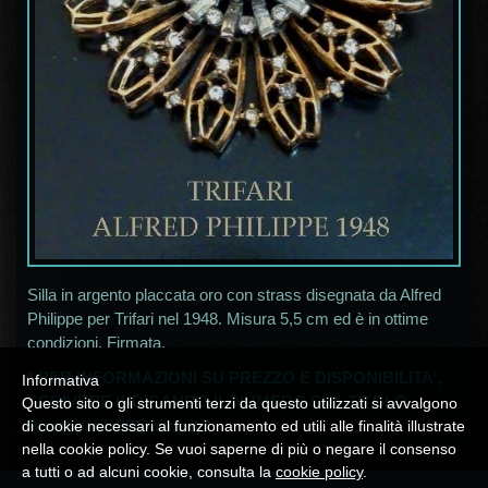
Silla in argento placcata oro con strass disegnata da Alfred
Philippe per Trifari nel 1948. Misura 5,5 cm ed è in ottime
condizioni. Firmata.
* PER INFORMAZIONI SU PREZZO E DISPONIBILITA',
Informativa
SCRIVERE INDICANDO IL NUMERO SUL TITOLO
Questo sito o gli strumenti terzi da questo utilizzati si avvalgono
A
campania30@alice.it
*
di cookie necessari al funzionamento ed utili alle finalità illustrate
nella cookie policy. Se vuoi saperne di più o negare il consenso
a tutti o ad alcuni cookie, consulta la
cookie policy
.