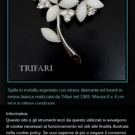
Spilla in metallo argentato con strass diamante ed inserti in
resina bianca realizzata da Trifari nel 1969. Misura 6 x 4 cm
ed è in ottime condizioni.
* PER INFORMAZIONI SU PREZZO E DISPONIBILITA',
Informativa
SCRIVERE INDICANDO IL NUMERO SUL TITOLO
Questo sito o gli strumenti terzi da questo utilizzati si avvalgono
A
campania30@alice.it
*
di cookie necessari al funzionamento ed utili alle finalità illustrate
nella cookie policy. Se vuoi saperne di più o negare il consenso