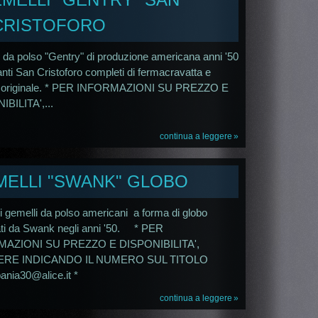
CRISTOFORO
 da polso "Gentry" di produzione americana anni '50
ranti San Cristoforo completi di fermacravatta e
a originale. * PER INFORMAZIONI SU PREZZO E
BILITA',...
continua a leggere
MELLI "SWANK" GLOBO
li gemelli da polso americani a forma di globo
ati da Swank negli anni '50. * PER
AZIONI SU PREZZO E DISPONIBILITA',
ERE INDICANDO IL NUMERO SUL TITOLO
nia30@alice.it *
continua a leggere