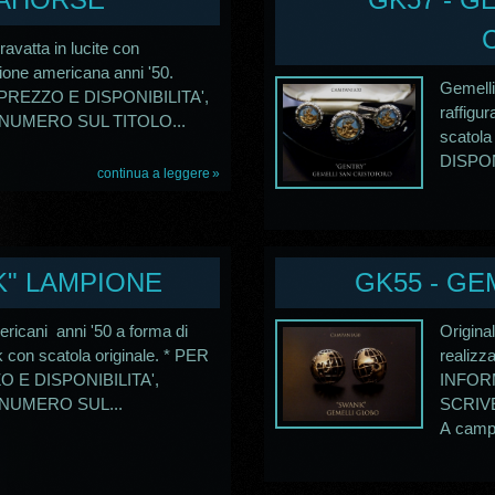
avatta in lucite con
ione americana anni '50.
Gemelli
PREZZO E DISPONIBILITA',
raffigu
NUMERO SUL TITOLO...
scatol
DISPONI
continua a leggere
K" LAMPIONE
GK55 - GE
ericani anni '50 a forma di
Origina
 con scatola originale. * PER
realizz
 E DISPONIBILITA',
INFORM
 NUMERO SUL...
SCRIV
A campa