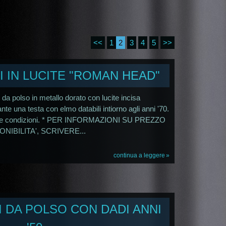
<<
1
2
3
4
5
>>
I IN LUCITE "ROMAN HEAD"
 da polso in metallo dorato con lucite incisa
ante una testa con elmo databili intiorno agli anni '70.
ime condizioni. * PER INFORMAZIONI SU PREZZO
ONIBILITA', SCRIVERE...
continua a leggere
I DA POLSO CON DADI ANNI