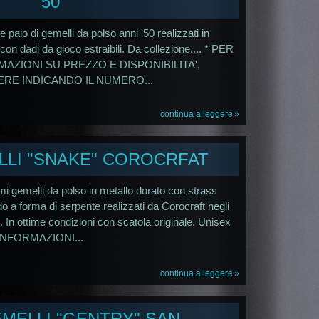
'50
e paio di gemelli da polso anni '50 realizzati in
con dadi da gioco estraibili. Da collezione.... * PER
AZIONI SU PREZZO E DISPONIBILITA',
ERE INDICANDO IL NUMERO...
continua a leggere
LLI "SNAKE" COROCRFAT
imi gemelli da polso in metallo dorato con strass
o a forma di serpente realizzati da Corocraft negli
. In ottime condizioni con scatola originale. Unisex
INFORMAZIONI...
continua a leggere
EMELLI "GENTRY" SAN