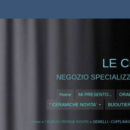
LE C
NEGOZIO SPECIALIZZ
Home
MI PRESENTO...
ORAR
* CERAMICHE NOVITA'
BIJOUTIE
Home
»
* BIJOUX VINTAGE NOVITA'
» GEMELLI - CUFFLINK