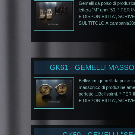
Gemelli da polso di produz
lettera "M" anni '50. * P
E DISPONIBILITA', SCRI
SUL TITOLO A campania30@a
GK61 - GEMELLI MASSON
Bellissimi gemelli da polso i
massonico di produzine ameri
perfette....Bellissimi. *
E DISPONIBILITA', SCRIVE
GK59 - GEMELLI "S