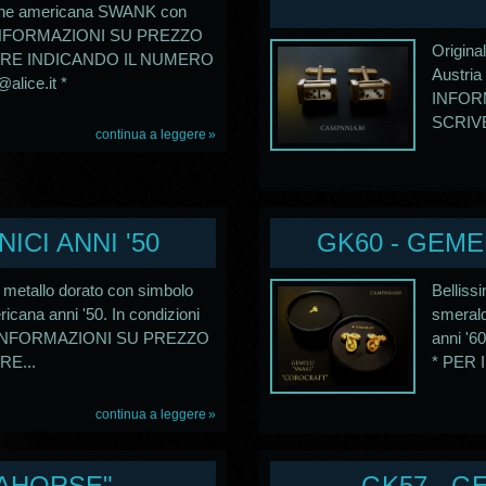
ione americana SWANK con
ER INFORMAZIONI SU PREZZO
Original
VERE INDICANDO IL NUMERO
Austria 
lice.it *
INFORM
SCRIV
continua a leggere
ICI ANNI '50
GK60 - GEME
n metallo dorato con simbolo
Belliss
cana anni '50. In condizioni
smerald
 PER INFORMAZIONI SU PREZZO
anni '60
RE...
* PER 
continua a leggere
EAHORSE"
GK57 - G