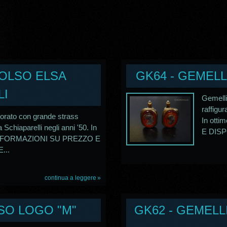
POLSO ELSA
GK64 - GEMELL
LI
Gemelli
raffigur
dorato con grande strass
In ott
Schiaparelli negli anni '50. In
E DISP
ER INFORMAZIONI SU PREZZO E
...
continua a leggere
SO LOGO "M"
GK62 - GEMELL